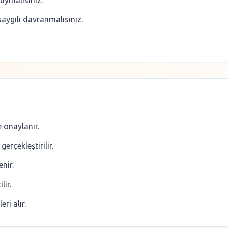
uymalısınız.
saygılı davranmalısınız.
 onaylanır.
erçekleştirilir.
enir.
lir.
ri alır.