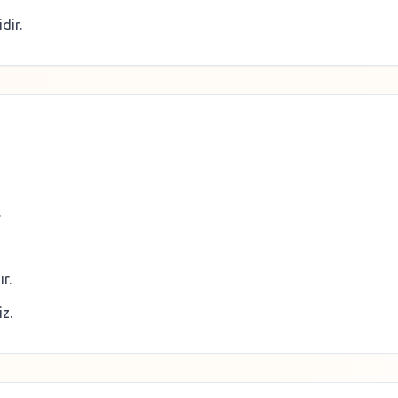
dir.
.
r.
iz.