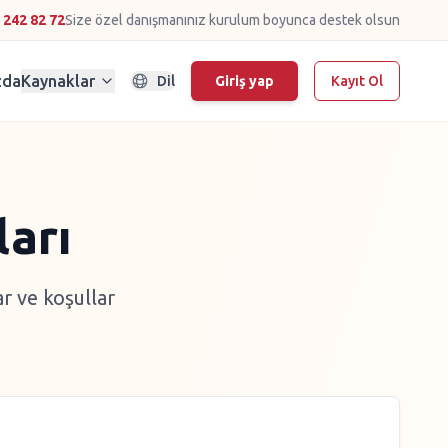
 242 82 72
Size özel danışmanınız kurulum boyunca destek olsun
zda
Kaynaklar
Dil
Giriş yap
Kayıt Ol
ları
r ve koşullar